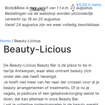
€0,00
0 items
Body&Bess is met verlof van 1 t.e.m. 23 augustus.
Menu
Hoofdnavigatie
Body&Bess / Natural skin care
Bestellingen via de webshop worden uitzonderlijk
verwerkt op 18 en 20 augustus.
Vanaf 24 augustus zijn we weer volledig beschikbaar.
Home
/
Beauty-Licious
Beauty-Licious
De Beauty-Licious Beauty Bar is dé place to be in
hartje Antwerpen, waar alles omtrent beauty zich
onder één dak heeft herenigd.
Je hoeft niet meer van her naar der crossen voor al je
beauty arrangementen of treatments. Of je nu je
nagels, je pedicure of een gelaatsverzorging wenst te
doen, dat kan allemaal in onze Beauty Bar.
Laat je volledige onderdompelen in de beauty wereld