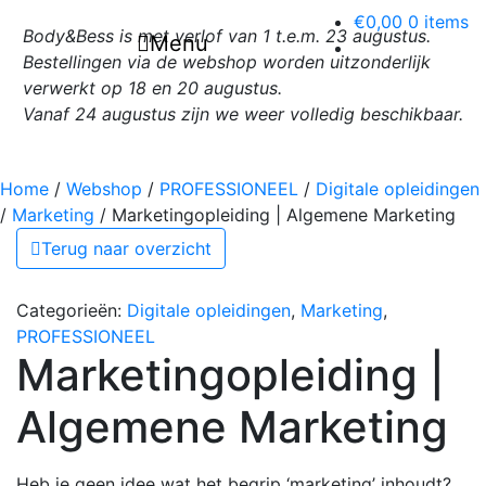
€0,00
0 items
Body&Bess is met verlof van 1 t.e.m. 23 augustus.
Menu
Hoofdnavigatie
Body&Bess / Natural skin care
Bestellingen via de webshop worden uitzonderlijk
verwerkt op 18 en 20 augustus.
Vanaf 24 augustus zijn we weer volledig beschikbaar.
Home
/
Webshop
/
PROFESSIONEEL
/
Digitale opleidingen
/
Marketing
/
Marketingopleiding | Algemene Marketing
Terug naar overzicht
Categorieën:
Digitale opleidingen
,
Marketing
,
PROFESSIONEEL
Marketingopleiding |
Algemene Marketing
Heb je geen idee wat het begrip ‘marketing’ inhoudt?